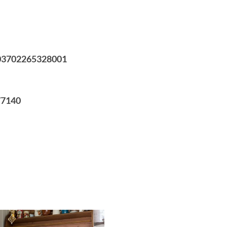
003702265328001
77140