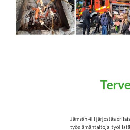
Terve
Jämsän 4H järjestää erila
työelämäntaitoja, työllist