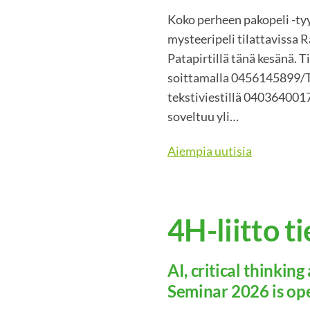
Koko perheen pakopeli -t
mysteeripeli tilattavissa 
Patapirtillä tänä kesänä. T
soittamalla 0456145899/Ta
tekstiviestillä 0403640017
soveltuu yli…
Aiempia uutisia
4H-liitto t
AI, critical thinkin
Seminar 2026 is ope