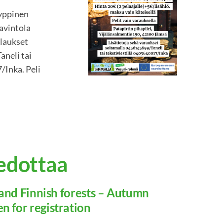
yyppinen
Ravintola
ilaukset
neli tai
/Inka. Peli
iedottaa
g and Finnish forests – Autumn
n for registration