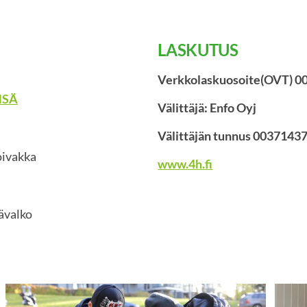
LASKUTUS
Verkkolaskuosoite(OVT) 
MSÄ
Välittäjä: Enfo Oyj
Välittäjän tunnus 0037143
oivakka
www.4h.fi
ävalko