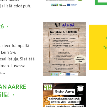
ja lisätiedot puh.
026
nskiven kämpällä
Leiri 3-6
osallistuja. Sisältää
elman. Luvassa
m.…
DAN AARRE
illä!