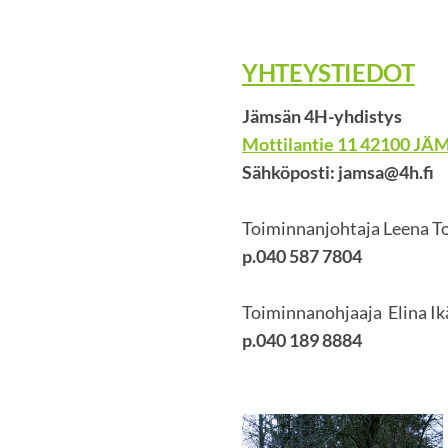
YHTEYSTIEDOT
Jämsän 4H-yhdistys
Mottilantie 11 42100 JÄ
Sähköposti: jamsa@4h.fi
Toiminnanjohtaja Leena T
p.040 587 7804
Toiminnanohjaaja Elina Ik
p.040 189 8884