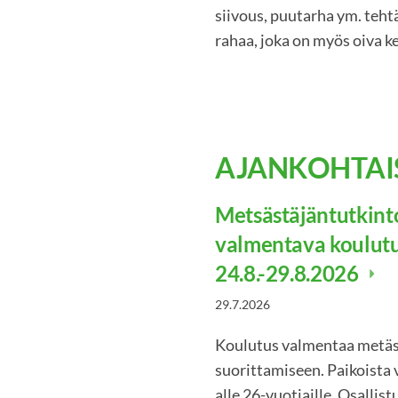
siivous, puutarha ym. teht
rahaa, joka on myös oiva k
AJANKOHTAI
Metsästäjäntutkin
valmentava koulut
24.8.-29.8.2026
29.7.2026
Koulutus valmentaa metäs
suorittamiseen. Paikoista 
alle 26-vuotiaille. Osalli