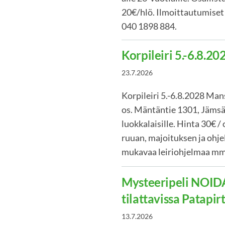
20€/hlö. Ilmoittautumiset 
040 1898 884.
Korpileiri 5.-6.8.2
23.7.2026
Korpileiri 5.-6.8.2028 Ma
os. Mäntäntie 1301, Jämsä 
luokkalaisille. Hinta 30€ / 
ruuan, majoituksen ja ohj
mukavaa leiriohjelmaa m
Mysteeripeli NOI
tilattavissa Patapirt
13.7.2026