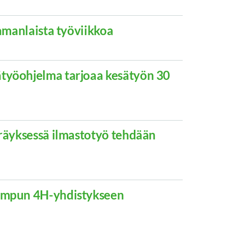
samanlaista työviikkoa
työohjelma tarjoaa kesätyön 30
eräyksessä ilmastotyö tehdään
Ampun 4H-yhdistykseen