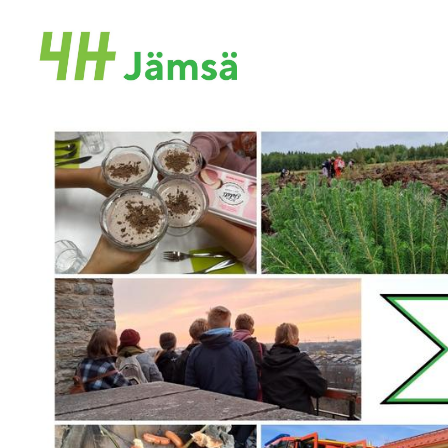
Siirry
sivun
Jämsän 4h-yhdistys
sisältöön