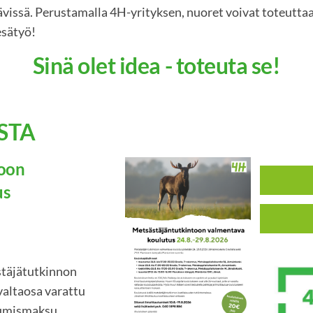
ävissä. Perustamalla 4H-yrityksen, nuoret voivat toteuttaa
esätyö!
Sinä olet idea - toteuta se!
STA
toon
us
täjätutkinnon
valtaosa varattu
stumismaksu